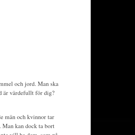
himmel och jord. Man ska
 är värdefullt för dig?
de män och kvinnor tar
. Man kan dock ta bort
inte vill ha dem, som på