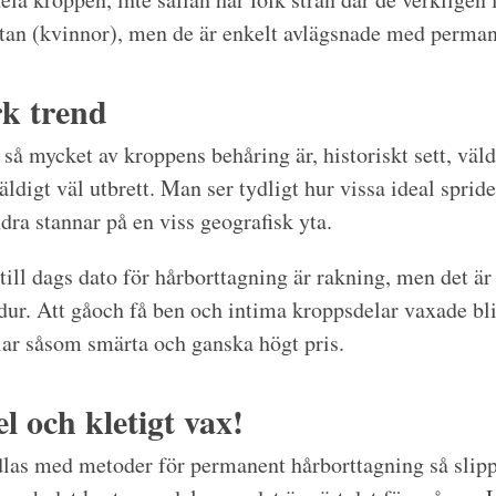
rtan (kvinnor), men de är enkelt avlägsnade med perman
rk trend
så mycket av kroppens behåring är, historiskt sett, väld
äldigt väl utbrett. Man ser tydligt hur vissa ideal sprid
dra stannar på en viss geografisk yta.
ill dags dato för hårborttagning är rakning, men det är
edur. Att gåoch få ben och intima kroppsdelar vaxade bli
lar såsom smärta och ganska högt pris.
l och kletigt vax!
las med metoder för permanent hårborttagning så slipp