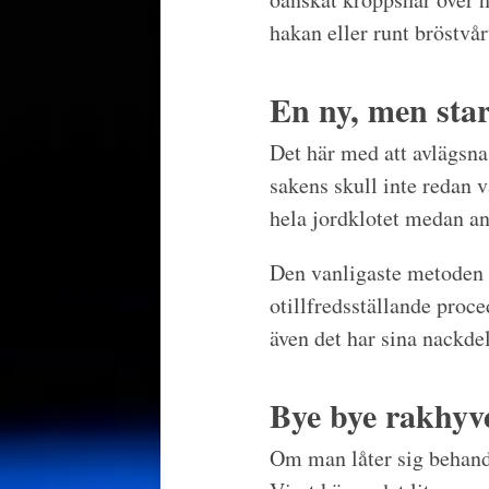
hakan eller runt bröstvå
En ny, men sta
Det här med att avlägsna 
sakens skull inte redan v
hela jordklotet medan an
Den vanligaste metoden t
otillfredsställande proc
även det har sina nackde
Bye bye rakhyve
Om man låter sig behand