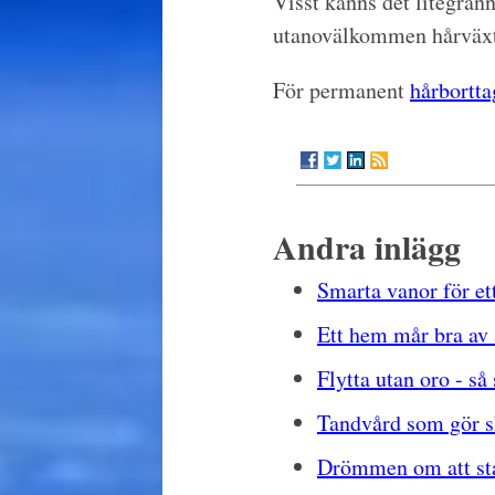
Visst känns det litegrann
utanovälkommen hårväxt 
För permanent
hårbortt
Andra inlägg
Smarta vanor för ett
Ett hem mår bra av 
Flytta utan oro - så
Tandvård som gör s
Drömmen om att start