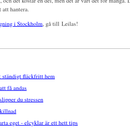
, och det kostar en del, men det är värt det för många. Li
att hantera.
agning i Stockholm
, gå till Leilas!
 ständigt fläckfritt hem
att få andas
 slipper du stressen
killnad
a eget - elcyklar är ett hett tips