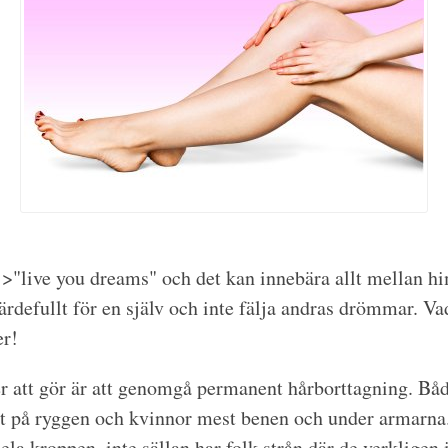
 >"live you dreams" och det kan innebära allt mellan 
rdefullt för en själv och inte fälja andras drömmar. Vad
er!
jer att gör är att genomgå permanent hårborttagning. Bå
t på ryggen och kvinnor mest benen och under armarna
la kroppen, inte sällan har folk strån där de verkligen 