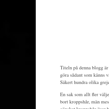
Titeln på denna blogg är
göra sådant som känns vä
Säkert hundra olika grej
En sak som allt fler väl
bort kroppshår, män mes
oänskat kroppshår över he