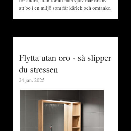
för andra, utan för att man själv mår bra av
att bo i en miljö som får kärlek och omtanke.
Flytta utan oro - så slipper
du stressen
24 jan. 2025