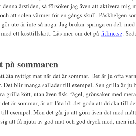
 denna årstiden, så försöker jag även att aktivera mig m
 och att solen värmer för en gångs skull. Påskhelgen som
 gör ute är inte så noga. Jag brukar springa en del, med
med ett kosttillskott. Läs mer om det på
fitline.se
. Sed
igt på sommaren
 att äta nyttigt mat när det är sommar. Det är ju ofta va
er. Det blir många sallader till exempel. Sen grilla är ju
ra grilla kött, utan även fisk, fågel, grönsaker med mera.
det är sommar, är att låta bli det goda att dricka till de
é till exempel. Men det går ju att göra även det med måtta
 sig att få njuta av god mat och god dryck med, men inte