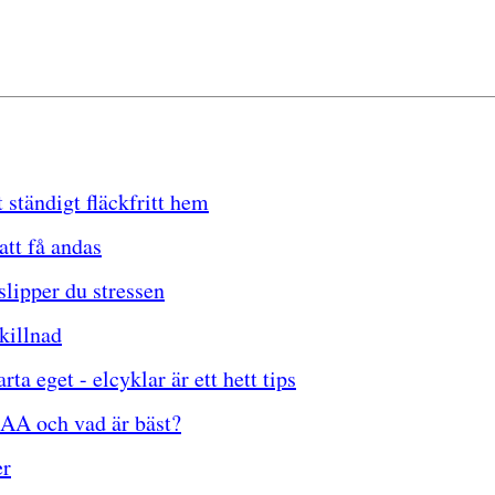
 ständigt fläckfritt hem
att få andas
 slipper du stressen
killnad
a eget - elcyklar är ett hett tips
AA och vad är bäst?
er