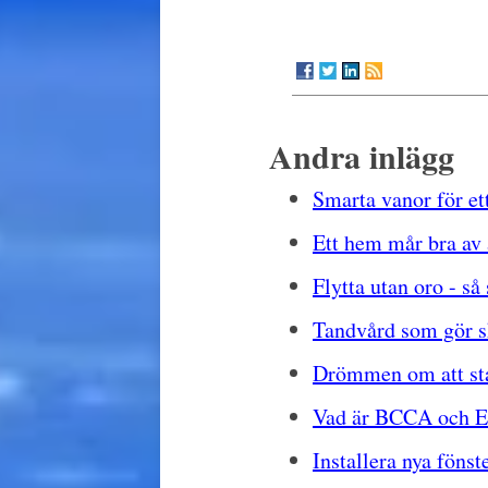
Andra inlägg
Smarta vanor för ett
Ett hem mår bra av 
Flytta utan oro - så
Tandvård som gör s
Drömmen om att start
Vad är BCCA och E
Installera nya fönst