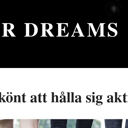
UR DREAMS
könt att hålla sig akt