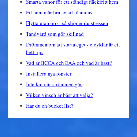
Smarta vanor för ett ständigt fläckfritt hem
Ett hem mår bra av att få andas
Flytta utan oro - så slipper du stressen
Tandvård som gör skillnad
Drömmen om att starta eget - elcyklar är ett
hett tips
Vad är BCCA och EAA och vad är bäst?
Installera nya fönster
Inte kul när strömmen går
Vilken vinsch är bäst att välja?
Har du en bucket list?